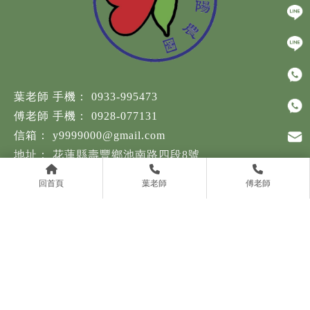
0933-995473
0928-077131
y9999000@gmail.com
花蓮縣壽豐鄉池南路四段8號
回首頁
葉老師
傅老師
回首頁
青陽介紹
青陽體驗
青陽生態紀錄
青陽蝴蝶生命樹
青陽產品介紹
Designed by
揚京快客
Copyright © 2026
..
累積人氣: 67612