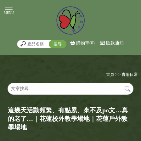
購物車(0)
匯款通知
首頁
>
>
青陽日常
這幾天活動頻繁、有點累、來不及po文…真
的老了…｜花蓮校外教學場地｜花蓮戶外教
學場地